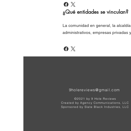
¿Qué entidades se vinculan?
La comunidad en general, la alcaldí
administrativos, empresas privadas y
9holereviews@gmail.com
©2021 by 9 Hole Reviews
Created by
Agency
Communications, LLC
Sponsored by Slate Black Industries, LLC