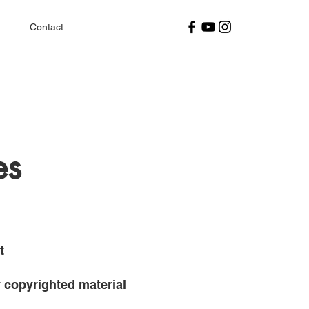
Contact
es
t
 copyrighted material