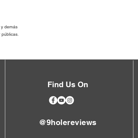
a y demás
 públicas.
Find Us On
@9holereviews