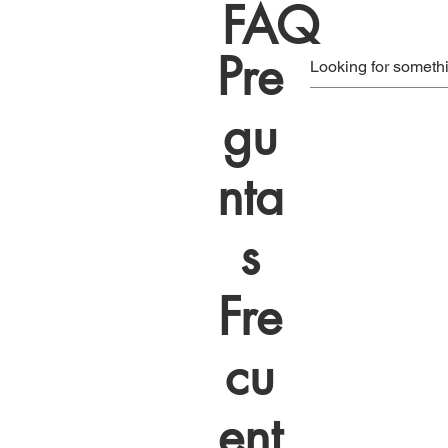
FAQ
Pre
gu
nta
s
Fre
cu
ent